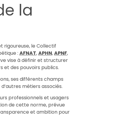
de la
rigoureuse, le Collectif
bétique :
AFNAT
,
APHN
,
APNF
,
e vise à définir et structurer
s et des pouvoirs publics.
tions, ses différents champs
 d’autres métiers associés.
turs professionnels et usagers
ation de cette norme, prévue
 transparence et ambition pour